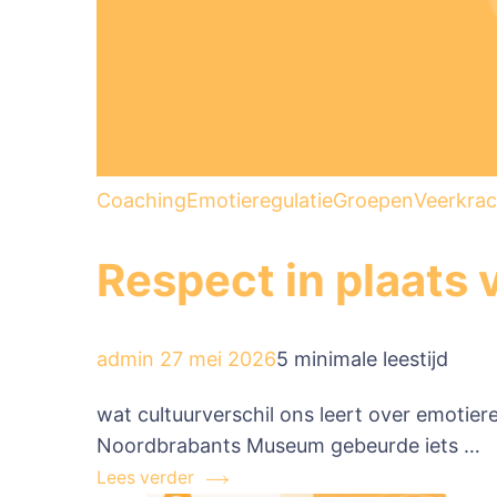
Coaching
Emotieregulatie
Groepen
Veerkrac
Respect in plaats 
admin
27 mei 2026
5 minimale leestijd
wat cultuurverschil ons leert over emotier
Noordbrabants Museum gebeurde iets …
Lees verder