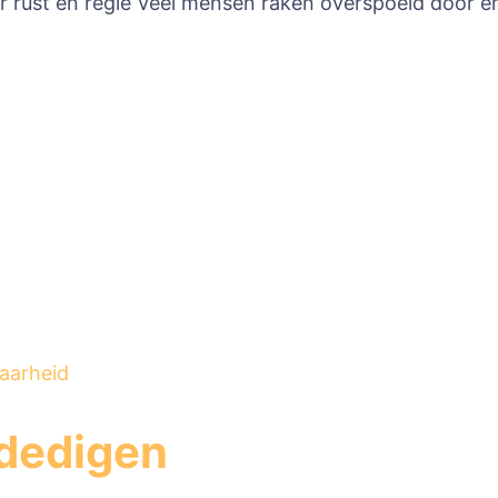
r rust en regie Veel mensen raken overspoeld door em
aarheid
rdedigen