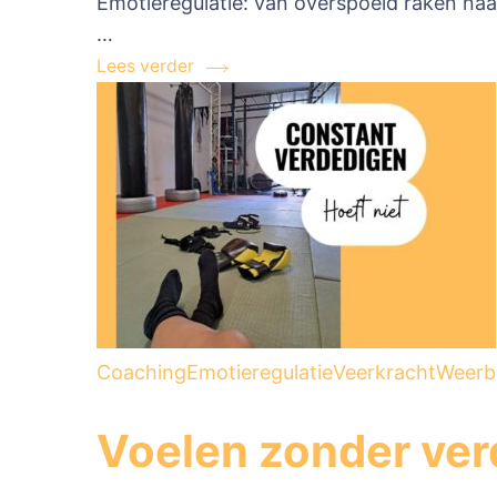
Emotieregulatie: van overspoeld raken naa
…
Lees verder
Coaching
Emotieregulatie
Veerkracht
Weerb
Voelen zonder ve