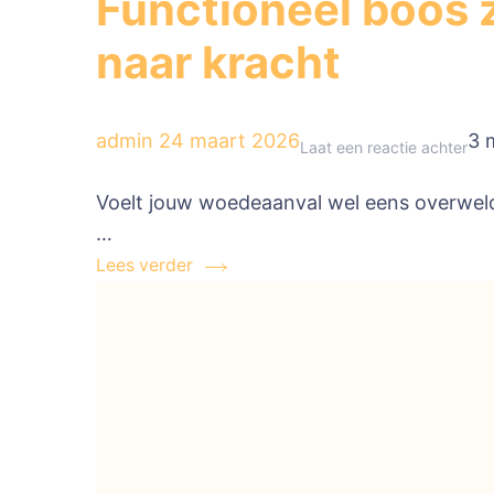
Functioneel boos 
naar kracht
admin
24 maart 2026
3 
op
Laat een reactie achter
Fun
Voelt jouw woedeaanval wel eens overweldi
boo
…
zijn
Lees verder
hoe
je
wo
ver
van
pro
naa
kra