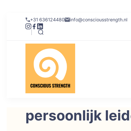
+31 636124480
info@consciousstrength.nl
Conscious S
Helderheid in je emoti
persoonlijk lei