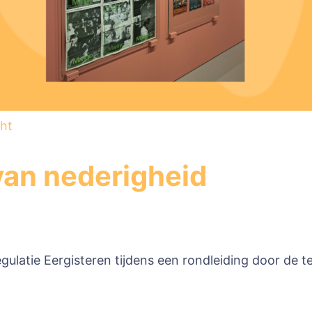
ht
van nederigheid
egulatie Eergisteren tijdens een rondleiding door de 