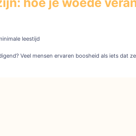
zijn: hoe je woede vera
minimale leestijd
ctioneel
gend? Veel mensen ervaren boosheid als iets dat ze
s
:
ede
andert
bleem
r
cht