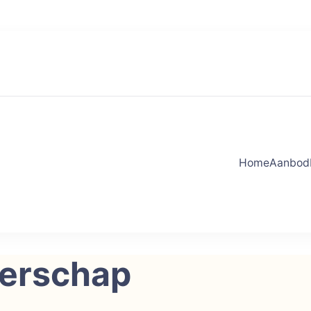
Home
Aanbod
trength
es. Kracht in je acties.
derschap