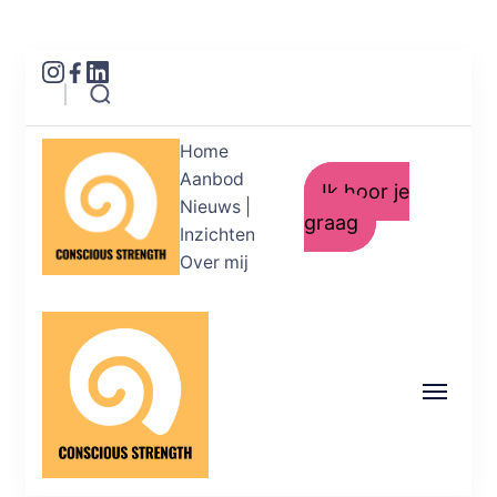
Home
Aanbod
Ik hoor je
Nieuws |
graag
Inzichten
Over mij
Conscious Strength
Helderheid in je emoties. Kracht in je
acties.