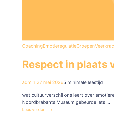
Coaching
Emotieregulatie
Groepen
Veerkrac
Respect in plaats 
admin
27 mei 2026
5 minimale leestijd
wat cultuurverschil ons leert over emotier
Noordbrabants Museum gebeurde iets …
Lees verder