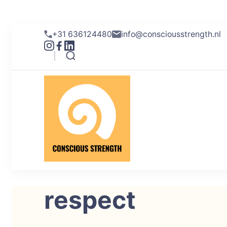
+31 636124480
info@consciousstrength.nl
Conscious S
Helderheid in je emoti
respect