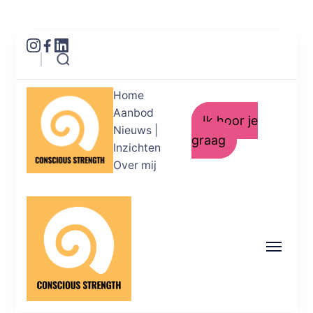
Home
Aanbod
Ik hoor je
Nieuws |
graag
Inzichten
Over mij
Conscious Strength
Helderheid in je emoties. Kracht in je
acties.