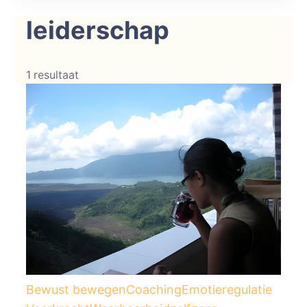
Conscious Strength
Helderheid in je emoties. Kracht in je
leiderschap
acties.
1 resultaat
Bewust bewegen
Coaching
Emotieregulatie