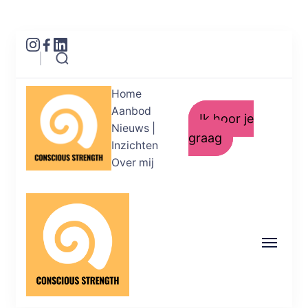
Home
Aanbod
Ik hoor je
Nieuws |
graag
Inzichten
Over mij
Conscious Strength
Helderheid in je emoties. Kracht in je
acties.