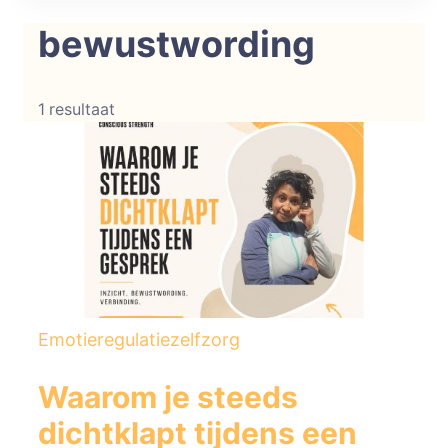
Conscious Strength
Helderheid in je emoties. Kracht in je
bewustwording
acties.
1 resultaat
Emotieregulatie
zelfzorg
Waarom je steeds
dichtklapt tijdens een