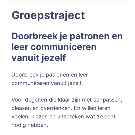
Conscious Strength
Helderheid in je emoties. Kracht in je
Groepstraject
acties.
Doorbreek je patronen en
leer communiceren
vanuit jezelf
Doorbreek je patronen en leer
communiceren vanuit jezelf.
Voor degenen die klaar zijn met aanpassen,
pleasen en overdenken. En willen leren
voelen, kiezen en uitspreken wat ze echt
nodig hebben.