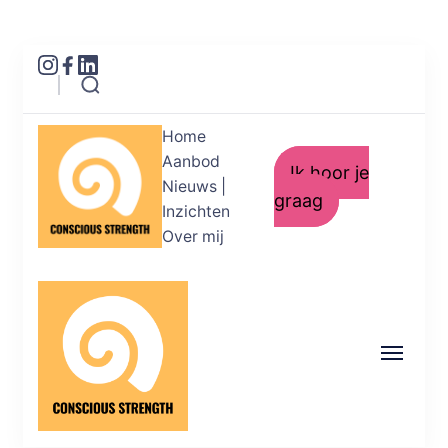
Home
Aanbod
Ik hoor je
Nieuws |
graag
Inzichten
Over mij
Conscious Strength
Helderheid in je emoties. Kracht in je
acties.