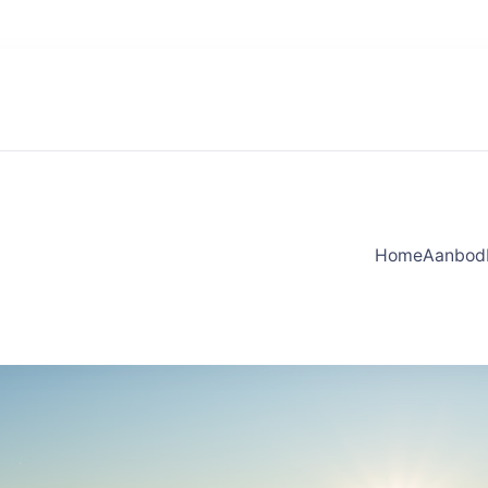
Home
Aanbod
trength
es. Kracht in je acties.