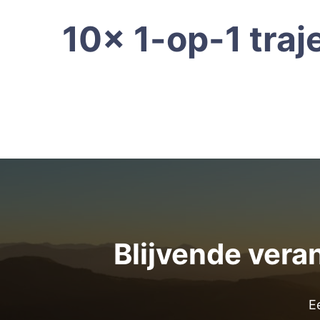
10x 1-op-1 traj
Blijvende vera
E