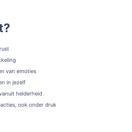
it?
rust
kkeling
len van emoties
n in jezelf
anuit helderheid
eacties, ook onder druk